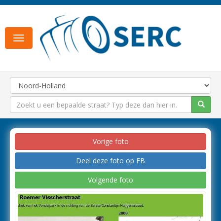
Toggle
navigation
Vorige foto
Deel deze foto op FB
Volgende foto