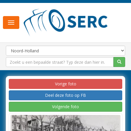
Toggle
navigation
Vorige foto
Deel deze foto op FB
Volgende foto