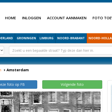
HOME
INLOGGEN
ACCOUNT AANMAKEN
FOTO TOE
DERLAND
GRONINGEN
LIMBURG
NOORD-BRABANT
NOORD-HOLL
m
Amsterdam
deze foto op FB
Volgende foto