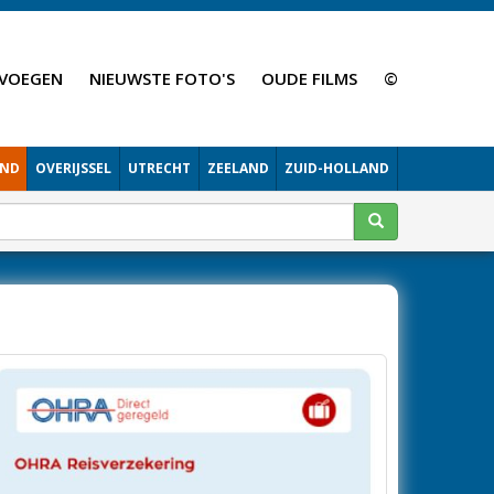
VOEGEN
NIEUWSTE FOTO'S
OUDE FILMS
©
AND
OVERIJSSEL
UTRECHT
ZEELAND
ZUID-HOLLAND