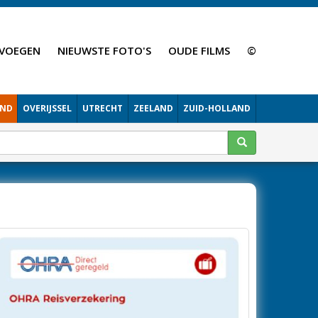
VOEGEN
NIEUWSTE FOTO'S
OUDE FILMS
©
AND
OVERIJSSEL
UTRECHT
ZEELAND
ZUID-HOLLAND