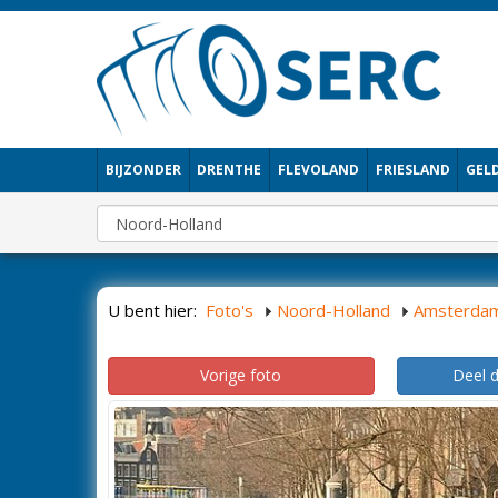
BIJZONDER
DRENTHE
FLEVOLAND
FRIESLAND
GEL
U bent hier:
Foto's
Noord-Holland
Amsterda
Vorige foto
Deel 