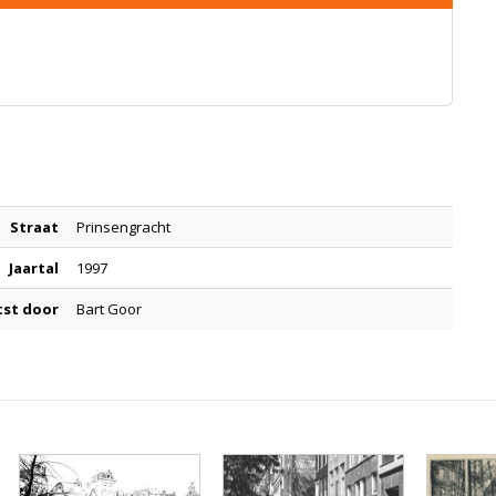
Straat
Prinsengracht
Jaartal
1997
tst door
Bart Goor