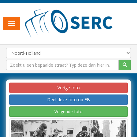
Toggle
navigation
Vorige foto
Deel deze foto op FB
Volgende foto