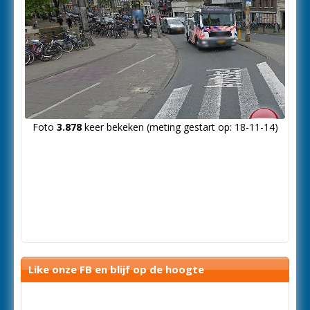
Foto
3.878
keer bekeken (meting gestart op: 18-11-14)
Like onze FB en blijf op de hoogte