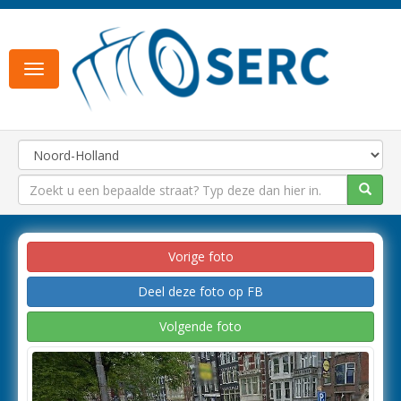
Toggle
navigation
Vorige foto
Deel deze foto op FB
Volgende foto