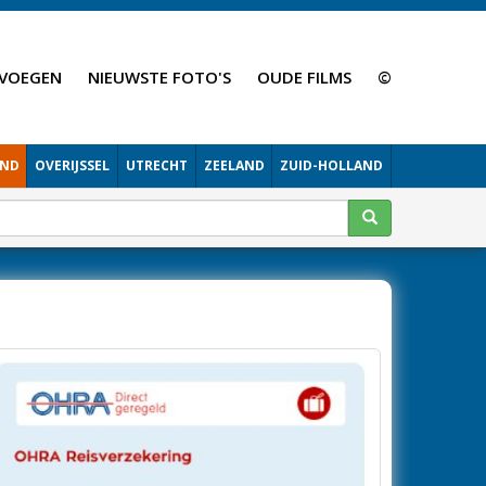
VOEGEN
NIEUWSTE FOTO'S
OUDE FILMS
©
AND
OVERIJSSEL
UTRECHT
ZEELAND
ZUID-HOLLAND