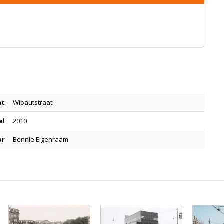
at
Wibautstraat
al
2010
or
Bennie Eigenraam