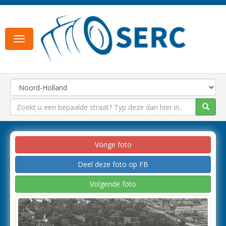
Toggle
navigation
Vorige foto
Deel deze foto op FB
Volgende foto