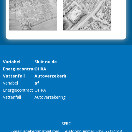
SERC
E-mail:
ariekers@gmail.com
| Telefoonnummer:
+356 77134618