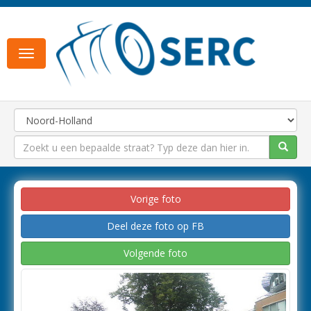
Toggle
navigation
Vorige foto
Deel deze foto op FB
Volgende foto