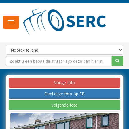
Toggle
navigation
Vorige foto
Deel deze foto op FB
Volgende foto