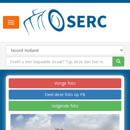
Toggle
navigation
Vorige foto
Deel deze foto op FB
Volgende foto