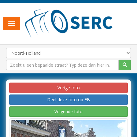
Toggle
navigation
Vorige foto
Deel deze foto op FB
Volgende foto