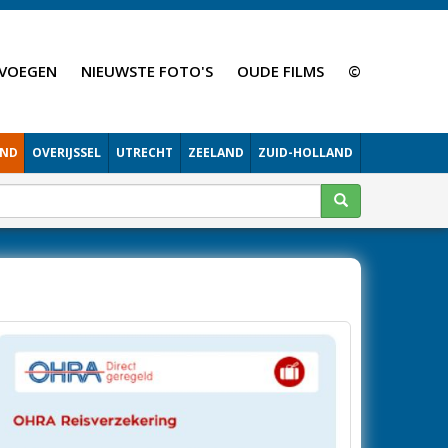
VOEGEN
NIEUWSTE FOTO'S
OUDE FILMS
©
AND
OVERIJSSEL
UTRECHT
ZEELAND
ZUID-HOLLAND