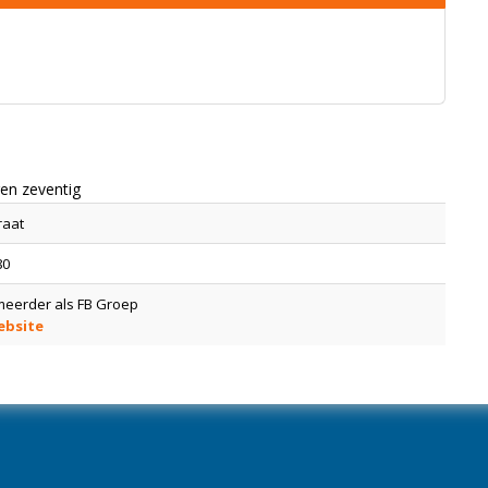
ren zeventig
raat
80
smeerder als FB Groep
ebsite