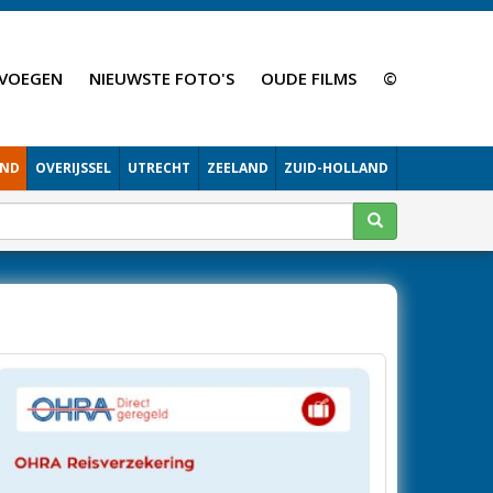
VOEGEN
NIEUWSTE FOTO'S
OUDE FILMS
©
AND
OVERIJSSEL
UTRECHT
ZEELAND
ZUID-HOLLAND