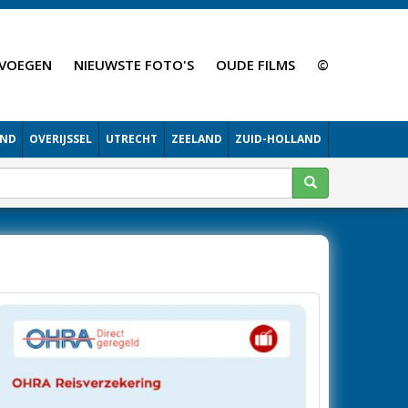
VOEGEN
NIEUWSTE FOTO'S
OUDE FILMS
©
AND
OVERIJSSEL
UTRECHT
ZEELAND
ZUID-HOLLAND