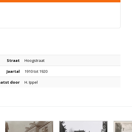
Straat
Hoogstraat
Jaartal
1910 tot 1920
aatst door
H. Ippel