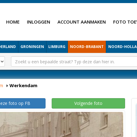
HOME
INLOGGEN
ACCOUNT AANMAKEN
FOTO TOE
DERLAND
GRONINGEN
LIMBURG
NOORD-BRABANT
NOORD-HOLL
am
Werkendam
deze foto op FB
Volgende foto