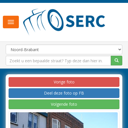
Toggle
navigation
Vorige foto
Deel deze foto op FB
Volgende foto