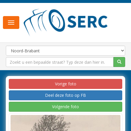
Toggle
navigation
Vorige foto
Deel deze foto op FB
Volgende foto