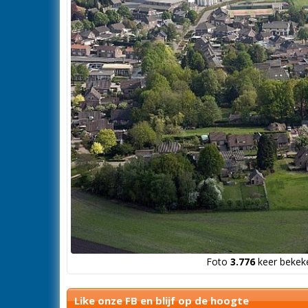
Foto
3.776
keer bekeke
Like onze FB en blijf op de hoogte