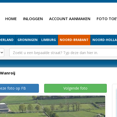
HOME
INLOGGEN
ACCOUNT AANMAKEN
FOTO TOE
DERLAND
GRONINGEN
LIMBURG
NOORD-BRABANT
NOORD-HOLL
Wanroij
deze foto op FB
Volgende foto