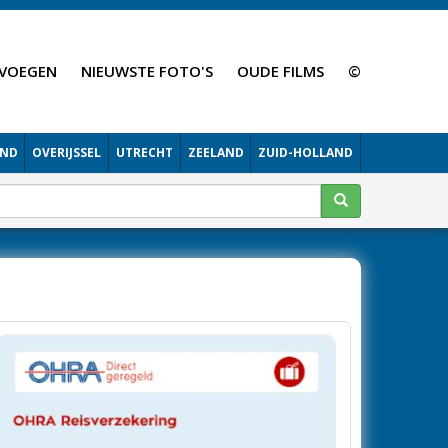
VOEGEN
NIEUWSTE FOTO'S
OUDE FILMS
©
AND
OVERIJSSEL
UTRECHT
ZEELAND
ZUID-HOLLAND