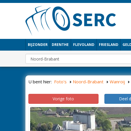
BIJZONDER
DRENTHE
FLEVOLAND
FRIESLAND
GEL
U bent hier:
Foto's
Noord-Brabant
Wanroij
Vorige foto
Deel 