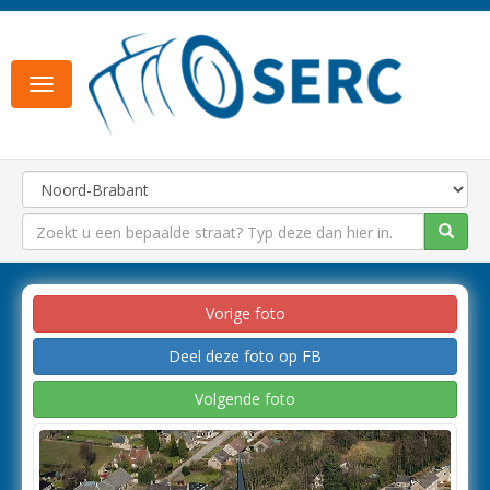
Toggle
navigation
Vorige foto
Deel deze foto op FB
Volgende foto