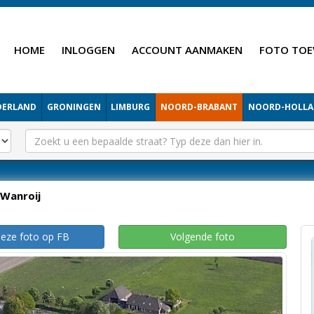
HOME
INLOGGEN
ACCOUNT AANMAKEN
FOTO TOE
DERLAND
GRONINGEN
LIMBURG
NOORD-BRABANT
NOORD-HOLL
Wanroij
deze foto op FB
Volgende foto