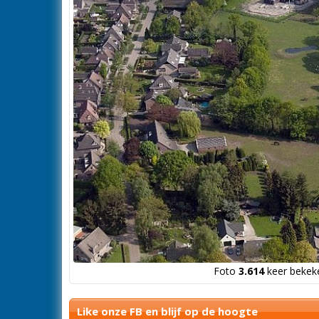
Foto
3.614
keer bekeke
Like onze FB en blijf op de hoogte