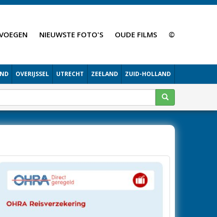
VOEGEN
NIEUWSTE FOTO'S
OUDE FILMS
©
AND
OVERIJSSEL
UTRECHT
ZEELAND
ZUID-HOLLAND