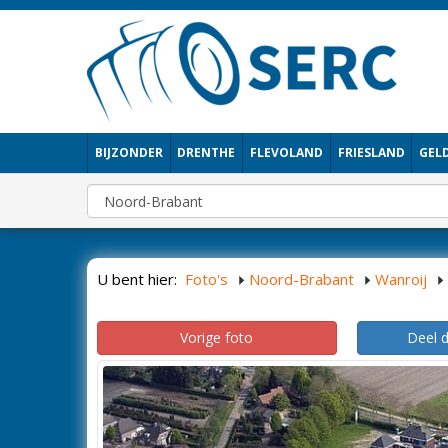
BIJZONDER
DRENTHE
FLEVOLAND
FRIESLAND
GEL
U bent hier:
Foto's
Noord-Brabant
Wanroij
Vorige foto
Deel 