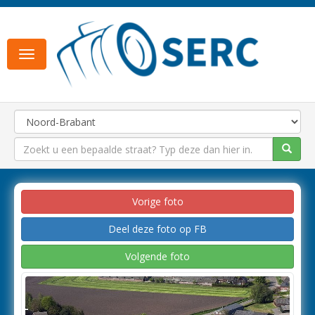
Toggle
navigation
Vorige foto
Deel deze foto op FB
Volgende foto