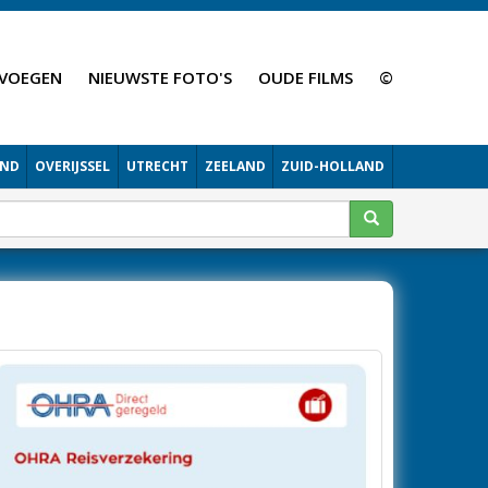
VOEGEN
NIEUWSTE FOTO'S
OUDE FILMS
©
AND
OVERIJSSEL
UTRECHT
ZEELAND
ZUID-HOLLAND