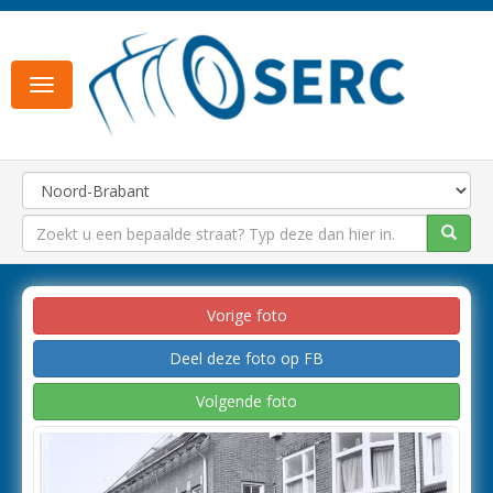
Toggle
navigation
Vorige foto
Deel deze foto op FB
Volgende foto