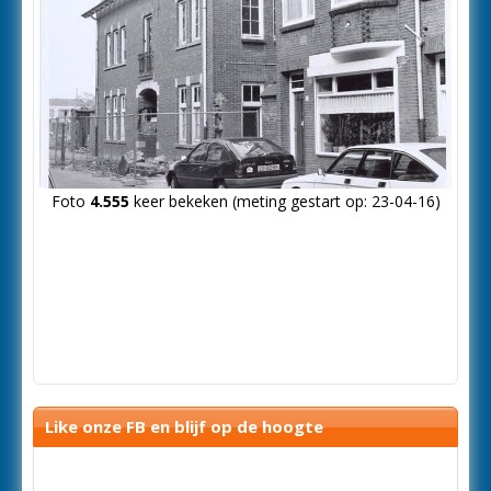
Foto
4.555
keer bekeken (meting gestart op: 23-04-16)
Like onze FB en blijf op de hoogte