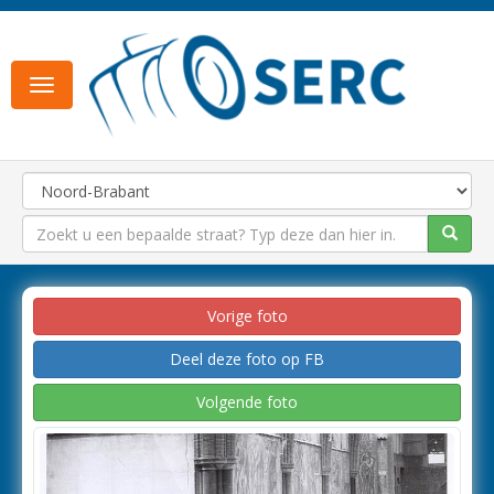
Toggle
navigation
Vorige foto
Deel deze foto op FB
Volgende foto