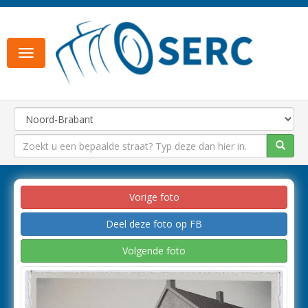
Toggle
navigation
Vorige foto
Deel deze foto op FB
Volgende foto