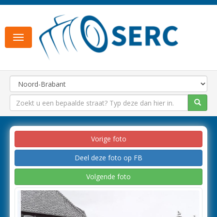
Toggle
navigation
Vorige foto
Deel deze foto op FB
Volgende foto