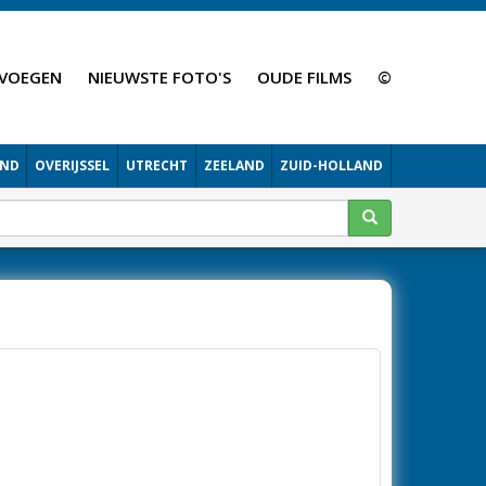
VOEGEN
NIEUWSTE FOTO'S
OUDE FILMS
©
AND
OVERIJSSEL
UTRECHT
ZEELAND
ZUID-HOLLAND