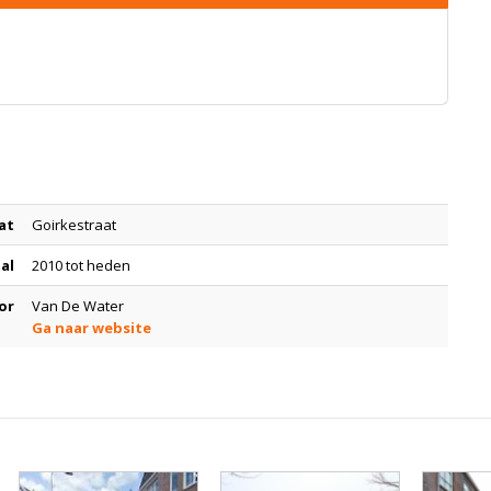
at
Goirkestraat
tal
2010 tot heden
or
Van De Water
Ga naar website