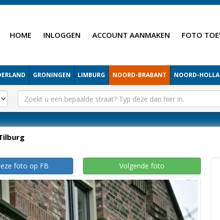
HOME
INLOGGEN
ACCOUNT AANMAKEN
FOTO TOE
DERLAND
GRONINGEN
LIMBURG
NOORD-BRABANT
NOORD-HOLL
Tilburg
deze foto op FB
Volgende foto