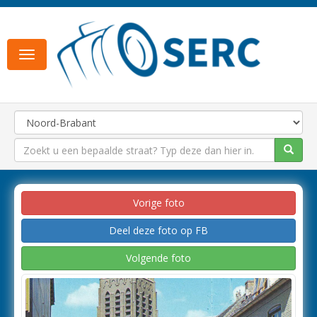
Toggle
navigation
Vorige foto
Deel deze foto op FB
Volgende foto