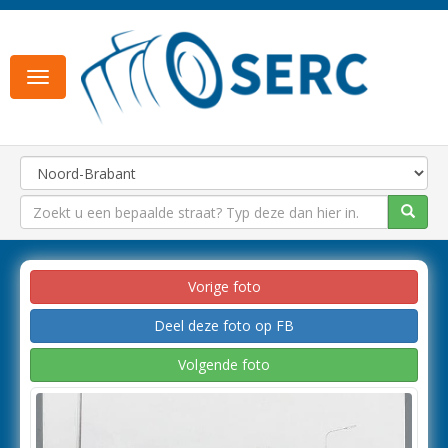
Toggle
navigation
Vorige foto
Deel deze foto op FB
Volgende foto