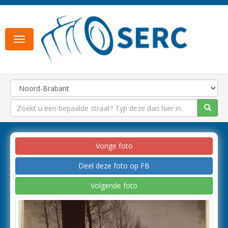
Toggle
navigation
Vorige foto
Deel deze foto op FB
Volgende foto