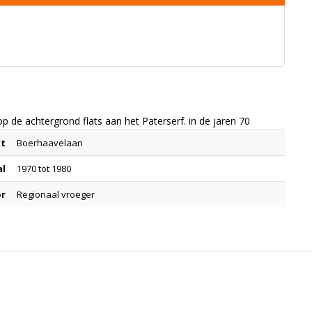
e achtergrond flats aan het Paterserf. in de jaren 70
at
Boerhaavelaan
al
1970 tot 1980
or
Regionaal vroeger