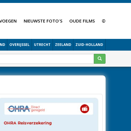
VOEGEN
NIEUWSTE FOTO'S
OUDE FILMS
©
AND
OVERIJSSEL
UTRECHT
ZEELAND
ZUID-HOLLAND