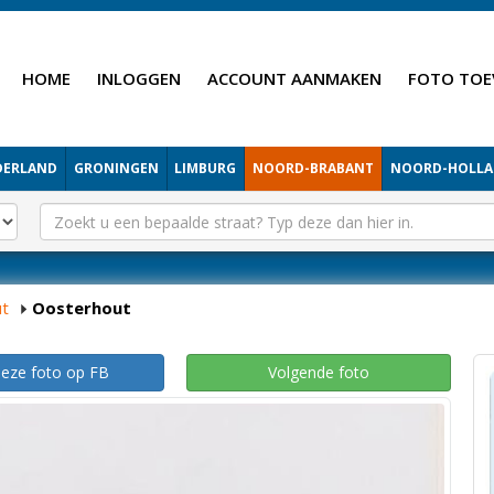
HOME
INLOGGEN
ACCOUNT AANMAKEN
FOTO TOE
DERLAND
GRONINGEN
LIMBURG
NOORD-BRABANT
NOORD-HOLL
t
Oosterhout
deze foto op FB
Volgende foto