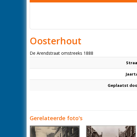
Oosterhout
De Arendstraat omstreeks 1888
Stra
Jaart
Geplaatst do
Gerelateerde foto's