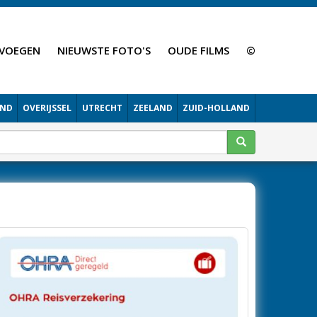
VOEGEN
NIEUWSTE FOTO'S
OUDE FILMS
©
AND
OVERIJSSEL
UTRECHT
ZEELAND
ZUID-HOLLAND