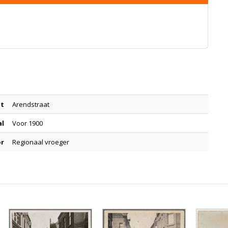
at
Arendstraat
al
Voor 1900
or
Regionaal vroeger