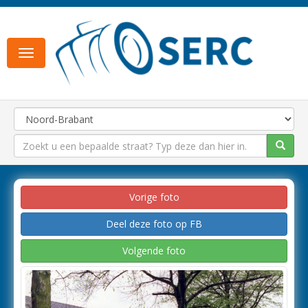
Toggle
navigation
Vorige foto
Deel deze foto op FB
Volgende foto