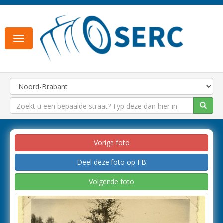
Toggle
navigation
Vorige foto
Deel deze foto op FB
Volgende foto