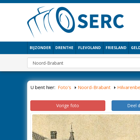
BIJZONDER
DRENTHE
FLEVOLAND
FRIESLAND
GEL
U bent hier:
Foto's
Noord-Brabant
Hilvarenb
Vorige foto
Deel 