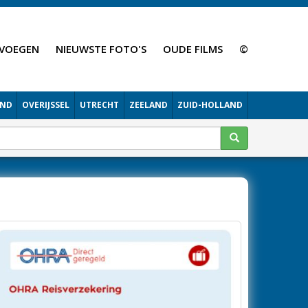
VOEGEN
NIEUWSTE FOTO'S
OUDE FILMS
©
AND
OVERIJSSEL
UTRECHT
ZEELAND
ZUID-HOLLAND