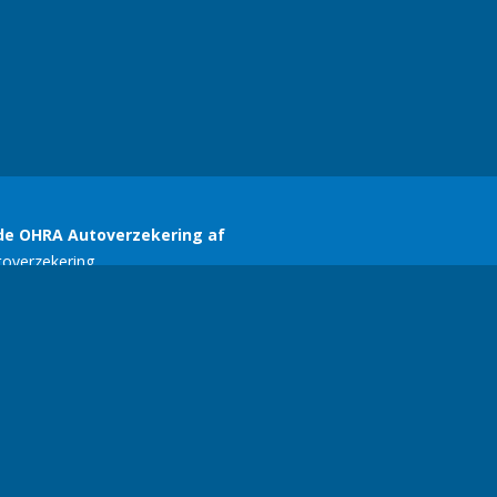
SERC
E-mail:
ariekers@gmail.com
| Telefoonnummer:
+356 77134618