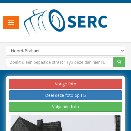
Toggle
navigation
Vorige foto
Deel deze foto op FB
Volgende foto