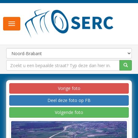
Toggle
navigation
Vorige foto
Deel deze foto op FB
Volgende foto