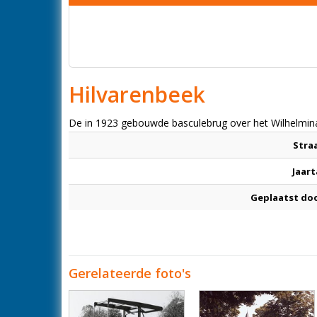
Hilvarenbeek
De in 1923 gebouwde basculebrug over het Wilhelmina
Stra
Jaart
Geplaatst do
Gerelateerde foto's