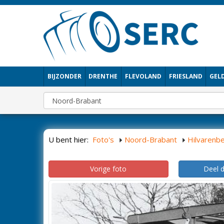
BIJZONDER
DRENTHE
FLEVOLAND
FRIESLAND
GEL
U bent hier:
Foto's
Noord-Brabant
Hilvarenb
Vorige foto
Deel 