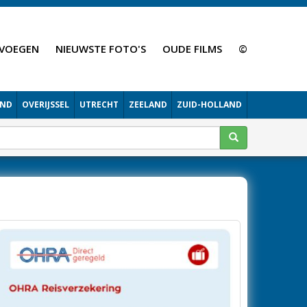
VOEGEN
NIEUWSTE FOTO'S
OUDE FILMS
©
AND
OVERIJSSEL
UTRECHT
ZEELAND
ZUID-HOLLAND