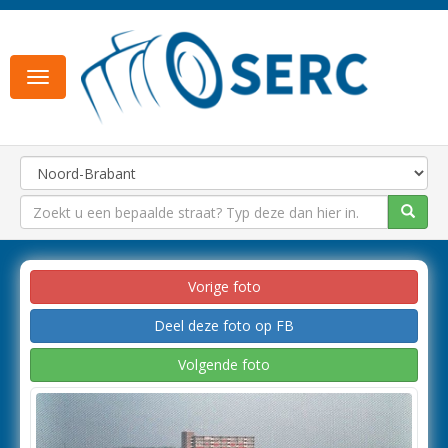
Toggle
navigation
Vorige foto
Deel deze foto op FB
Volgende foto