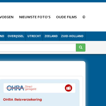
VOEGEN
NIEUWSTE FOTO'S
OUDE FILMS
©
AND
OVERIJSSEL
UTRECHT
ZEELAND
ZUID-HOLLAND