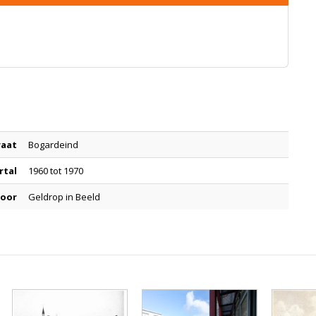
raat
Bogardeind
rtal
1960 tot 1970
door
Geldrop in Beeld