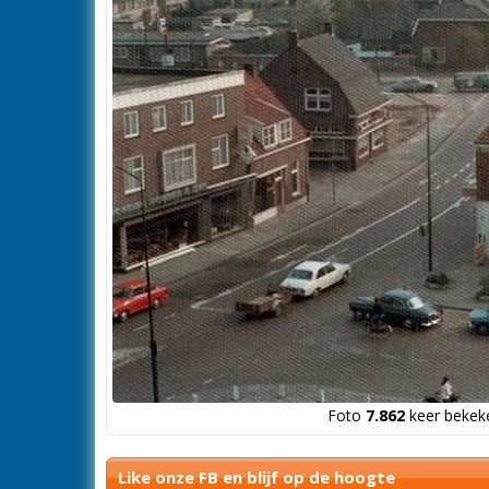
Foto
7.862
keer bekeke
Like onze FB en blijf op de hoogte