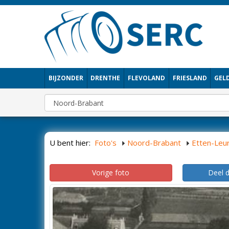
BIJZONDER
DRENTHE
FLEVOLAND
FRIESLAND
GEL
U bent hier:
Foto's
Noord-Brabant
Etten-Leu
Vorige foto
Deel 