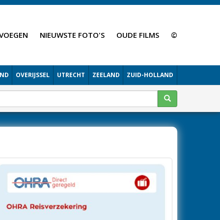
VOEGEN
NIEUWSTE FOTO'S
OUDE FILMS
©
AND
OVERIJSSEL
UTRECHT
ZEELAND
ZUID-HOLLAND