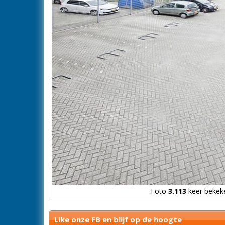
Foto
3.113
keer bekeke
Like onze FB en blijf op de hoogte