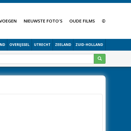
VOEGEN
NIEUWSTE FOTO'S
OUDE FILMS
©
AND
OVERIJSSEL
UTRECHT
ZEELAND
ZUID-HOLLAND