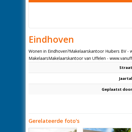
Eindhoven
Wonen in Eindhoven?Makelaarskantoor Huibers BV - ww
MakelaarsMakelaarskantoor van Uffelen - www.vanuffe
Straa
Jaarta
Geplaatst doo
Gerelateerde foto's