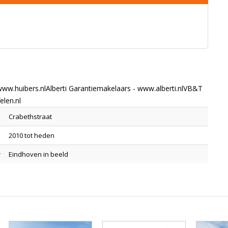
w.huibers.nlAlberti Garantiemakelaars - www.alberti.nlVB&T
len.nl
t
Crabethstraat
l
2010 tot heden
r
Eindhoven in beeld