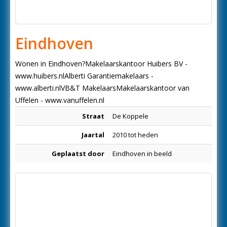
Eindhoven
Wonen in Eindhoven?Makelaarskantoor Huibers BV -
www.huibers.nlAlberti Garantiemakelaars -
www.alberti.nlVB&T MakelaarsMakelaarskantoor van
Uffelen - www.vanuffelen.nl
Straat
De Koppele
Jaartal
2010 tot heden
Geplaatst door
Eindhoven in beeld