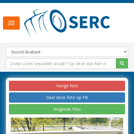
Toggle
navigation
Vorige foto
Deel deze foto op FB
Volgende foto