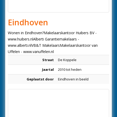
Eindhoven
Wonen in Eindhoven?Makelaarskantoor Huibers BV -
www.huibers.nlAlberti Garantiemakelaars -
www.alberti.nlVB&T MakelaarsMakelaarskantoor van
Uffelen - www.vanuffelen.nl
Straat
De Koppele
Jaartal
2010 tot heden
Geplaatst door
Eindhoven in beeld