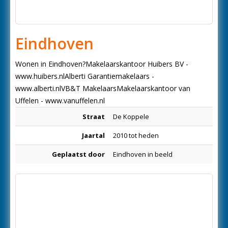
Eindhoven
Wonen in Eindhoven?Makelaarskantoor Huibers BV -
www.huibers.nlAlberti Garantiemakelaars -
www.alberti.nlVB&T MakelaarsMakelaarskantoor van
Uffelen - www.vanuffelen.nl
Straat
De Koppele
Jaartal
2010 tot heden
Geplaatst door
Eindhoven in beeld