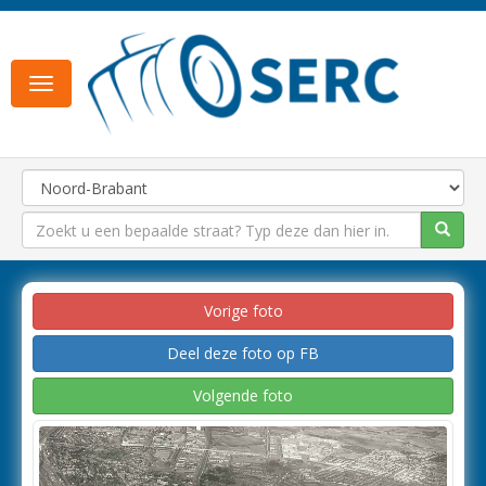
Toggle
navigation
Vorige foto
Deel deze foto op FB
Volgende foto