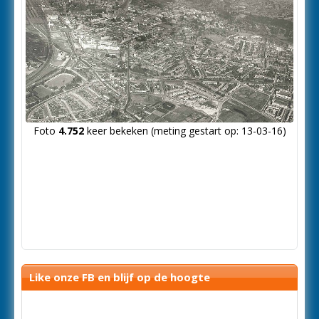
Foto
4.752
keer bekeken (meting gestart op: 13-03-16)
Like onze FB en blijf op de hoogte