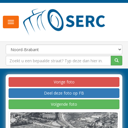
Toggle
navigation
Vorige foto
Deel deze foto op FB
Volgende foto