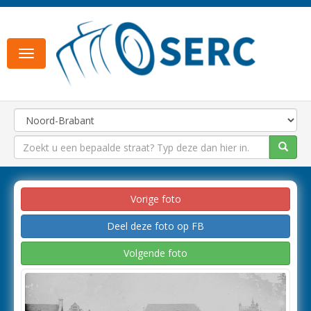
Toggle
navigation
Vorige foto
Deel deze foto op FB
Volgende foto