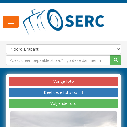
Toggle
navigation
Vorige foto
Deel deze foto op FB
Volgende foto